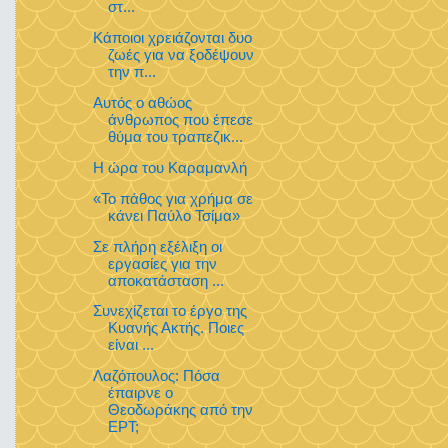
στ...
Κάποιοι χρειάζονται δυο
ζωές για να ξοδέψουν
την π...
Αυτός ο αθώος
άνθρωπος που έπεσε
θύμα του τραπεζικ...
Η ώρα του Καραμανλή
«Το πάθος για χρήμα σε
κάνει Παύλο Τσίμα»
Σε πλήρη εξέλιξη οι
εργασίες για την
αποκατάσταση ...
Συνεχίζεται το έργο της
Κυανής Ακτής. Ποιες
είναι ...
Λαζόπουλος: Πόσα
έπαιρνε ο
Θεοδωράκης από την
ΕΡΤ;