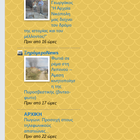
Γεωργάκος
"Η Αρχαία
Νικόπολη
μας δείχνει
τον δρόμο
της ιστορίας και του
μέλλοντος!"
Πριν από 16 ώρες
ΞηρόμεροNews
Φωτιά σε
ρέμα στη
Λεπενού –
Άμεση
κινητοποίησ
η της
Πυροσβεστικής (βιντεο-
φωτο)
Πριν από 17 ώρες
ΑΡΧΙΚΗ
Πωγώνι: Προσοχή στους
τηλεφωνικούς
απατεώνες...
Πριν από 22 ώρες