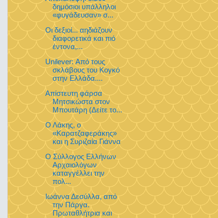
δημόσιοι υπάλληλοι
«φυγάδευσαν» σ...
Οι δεξιοί... αηδιάζουν
διαφορετικά και πιό
έντονα,...
Unilever: Από τους
σκλάβους του Κογκό
στην Ελλάδα....
Απίστευτη φάρσα
Μητσικώστα στον
Μπουτάρη (Δείτε το...
Ο Λάκης, ο
«Καρατζαφεράκης»
και η Συριζαία Γιάννα
Ο Σύλλογος Ελλήνων
Αρχαιολόγων
καταγγέλλει την
πολ...
Ιωάννα Δεσύλλα, από
την Πάργα.
Πρωταθλήτρια και